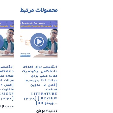
محصولات مرتبط
انگلیسی برای اهداف
انگلیسی 
دانشگاهی: چگونه یک
دانشگاهی
مقاله علمی برای
مقاله عل
مجلات ISI بنویسیم
[فصل ۵—تدوین
[
هدفمند
متفاوت ح
LITERATURE
REVIEWـ] [16:28
[17:40 – ویدئو HD]
– ویدئو HD]
40,000
ت
40,000
تومان