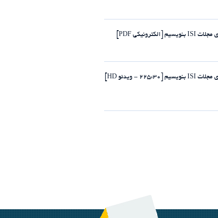
رونیکی PDF]
- ویدئو HD]