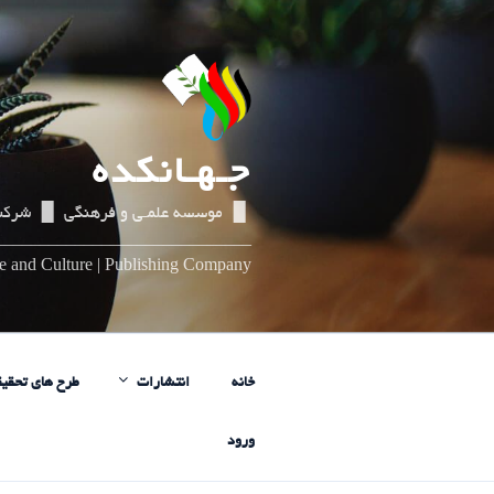
رفتن
به
محتوا
جـهـانکده
▌▐ موسسه علمـی و فرهنگی ▌▐ شرکت
_____________________________
nce and Culture | Publishing Company
خانه
انتشارات
طرح های تحقیق
ورود