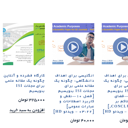
برای اهداف
انگلیسی برای اهداف
کارگاه فشرده و آنلاین
: چگونه یک
دانشگاهی: چگونه یک
چگونه یک مقاله علمی
می برای
مقاله علمی برای
برای مجلات ISI
مجلات ISI بنویسیم
مجلات ISI بنویسیم
بنویسیم
فصل ۹—فضای
[فصل ۱۰—نقش و
325,000
تومان
اکم بر
کاربرد اصطلاحات و
CONCLUSIONSـ]
عبارات عمومی]
افزودن به سبد خرید
[03:22 – ویدئو HD]
ومان
40,000
تومان