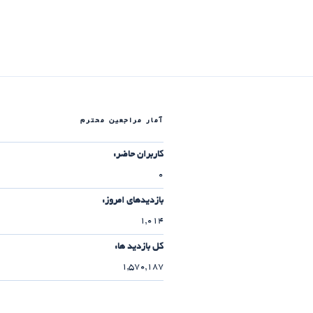
آمار مراجعین محترم
کاربران حاضر:
0
بازدیدهای امروز:
1,014
کل بازدید ها:
1,570,187