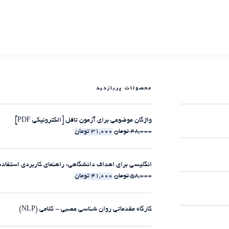
محصولات پربازدید
واژگان موضوعی برای آزمون تافل [الکترونیکی PDF]
48,000
تومان
31,000
تومان
انگلیسی برای اهداف دانشگاهی: راهنمای کاربردی استفاده از clause-ها [الکترونیکی 
58,000
تومان
41,000
تومان
کارگاه مقدماتی روان شناسی عصبی - کلامی (NLP)