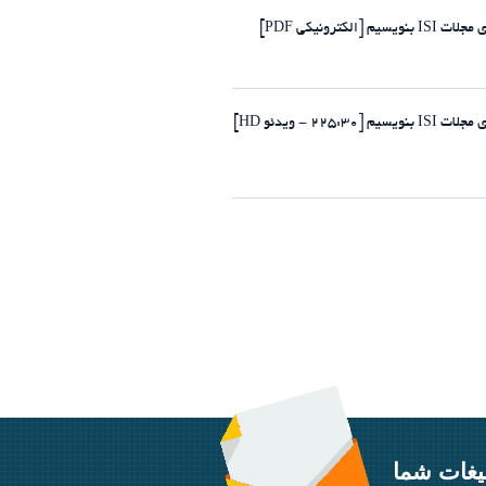
رونیکی PDF]
- ویدئو HD]
یغات شما