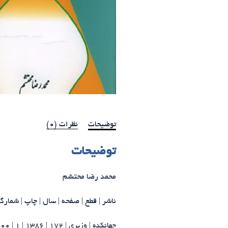
توضیحات
نظرات (0)
توضیحات
محمد رضا محتشم
ناشر | قطع | صفحه | سال | چاپ | شمارگان | | ISBN
جهانکده |
وزیری |
172 |
1386 |
1 | 1000 | 5-24-8255-964-978 | 9789648255249