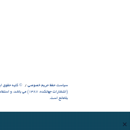
سیاست حفظ حریم خصوصی
© کلیه حقوق ای
(انتشارات جهانکده، 1387)
بلامانع است.
×