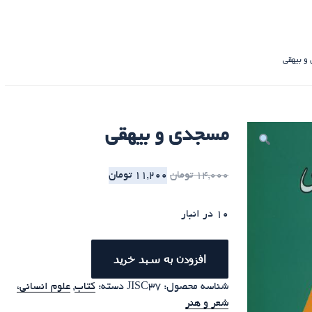
و بیهقی
مسجدی و بیهقی
14,000
تومان
11,200
تومان
10 در انبار
افزودن به سبد خرید
شناسه محصول:
JISC37
دسته:
کتاب
,
علوم انسانی،
شعر و هنر