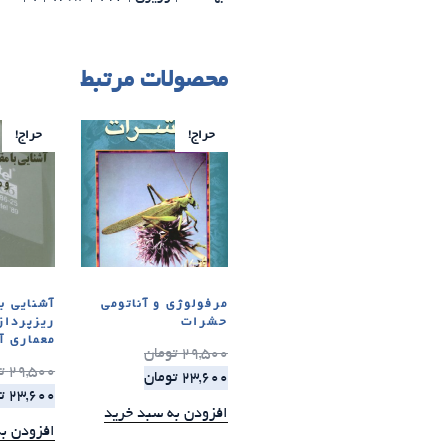
محصولات مرتبط
حراج!
حراج!
مرفولوژی و آناتومی
آشنایی ب
حشرات
ریزپرداز
معماری آ
29,500
تومان
29,500
ت
23,600
تومان
23,600
ت
افزودن به سبد خرید
افزودن ب