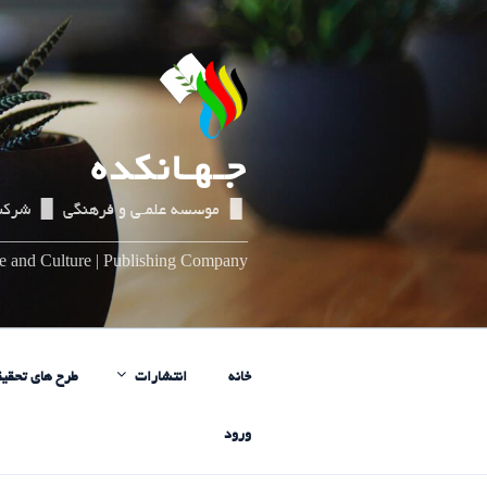
رفتن
به
محتوا
جـهـانکده
▌▐ موسسه علمـی و فرهنگی ▌▐ شرکت
_____________________________
nce and Culture | Publishing Company
خانه
انتشارات
طرح های تحقیق
ورود