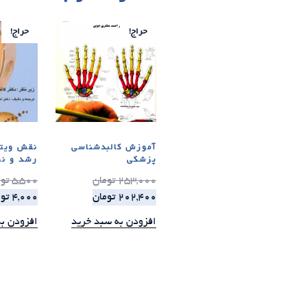
حراج!
حراج!
آموزش کالبدشناسی
پزشکی
رشد و نم
253,000
تومان
5,500
تو
202,400
تومان
4,000
تو
افزودن به سبد خرید
افزودن ب