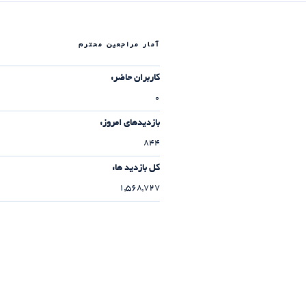
آمار مراجعین محترم
کاربران حاضر:
0
بازدیدهای امروز:
844
کل بازدید ها:
1,568,727