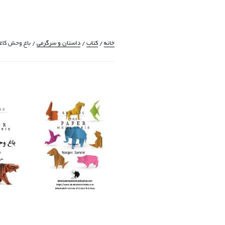
خانه
/
کتاب
/
داستان و سرگرمی
/ باغ وحش کاغ
حراج!