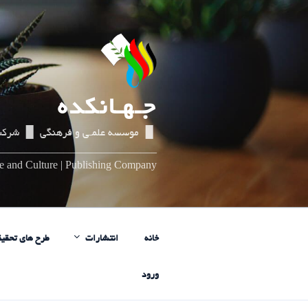
رفتن
به
محتوا
جـهـانکده
▌▐ موسسه علمـی و فرهنگی ▌▐ شرکت
_____________________________
nce and Culture | Publishing Company
خانه
انتشارات
طرح های تحقیق
ورود