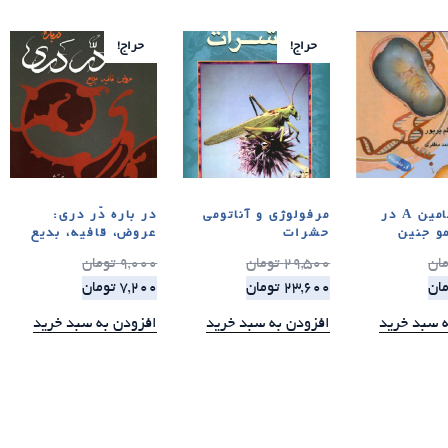
حراج!
حراج!
نقش ویتامین A در
مرفولوژی و آناتومی
در باره دّر دری:
و جنین
حشرات
عروض، قافیه، بدیع
مان
29,500
تومان
9,000
تومان
مان
23,600
تومان
7,200
تومان
ه سبد خرید
افزودن به سبد خرید
افزودن به سبد خرید