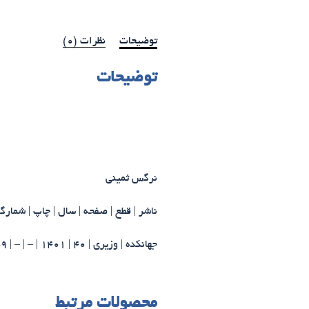
توضیحات
نظرات (0)
توضیحات
نرگس ثمینی
ناشر | قطع | صفحه | سال | چاپ | شمارگان | | ISBN
جهانکده |
وزیری |
40 |
1401 |
– | – | 9-40-8255-964
محصولات مرتبط