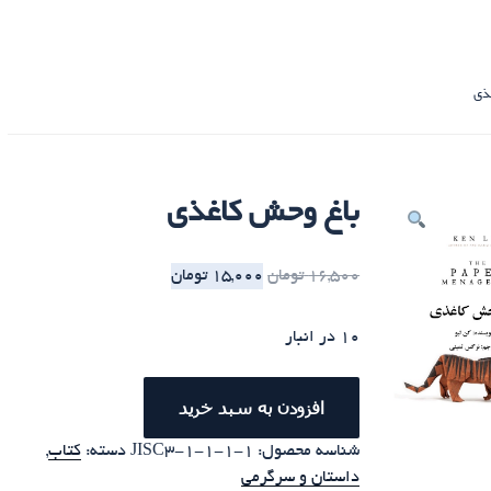
ذی
باغ وحش کاغذی
16,500
تومان
15,000
تومان
10 در انبار
افزودن به سبد خرید
شناسه محصول:
JISC3-1-1-1-1
دسته:
کتاب
,
داستان و سرگرمی