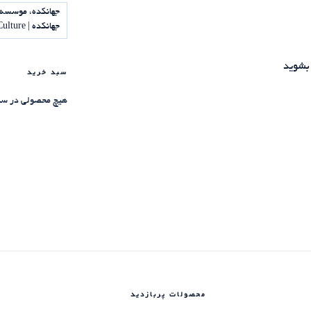
جهانکده، موسسه 
جهانکده | Jahankadeh Institute of Science and Culture
بشوید
سبد خرید
هیچ محصولی در سب
محصولات پربازدید