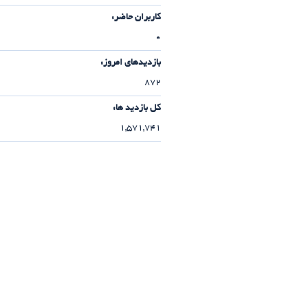
کاربران حاضر:
0
بازدیدهای امروز:
872
کل بازدید ها:
1,571,741