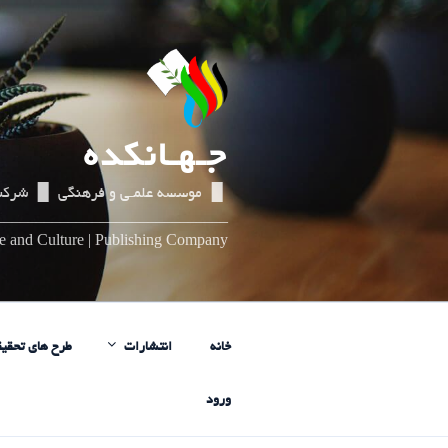
رفتن
به
محتوا
جـهـانکده
▌▐ موسسه علمـی و فرهنگی ▌▐ شرکت
_____________________________
nce and Culture | Publishing Company
خانه
انتشارات
طرح های تحقیق
ورود