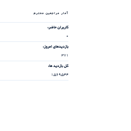
آمار مراجعین محترم
کاربران حاضر:
0
بازدیدهای امروز:
371
کل بازدید ها:
1,569,544