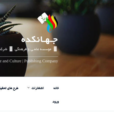
رفتن
به
محتوا
جـهـانکده
▌▐ موسسه علمـی و فرهنگی ▌▐ شرکت
_____________________________
nce and Culture | Publishing Company
خانه
انتشارات
طرح های تحقیق
ورود