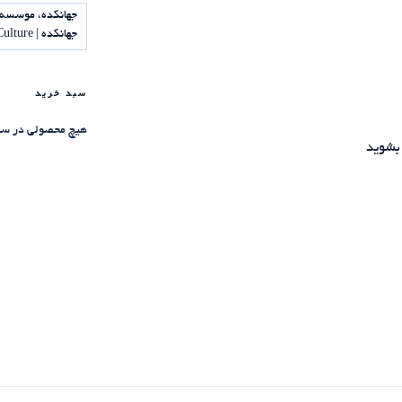
جهانکده، موسسه 
جهانکده | Jahankadeh Institute of Science and Culture
سبد خرید
هیچ محصولی در سب
بشوید