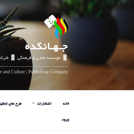
رفتن
به
محتوا
جـهـانکده
▌▐ موسسه علمـی و فرهنگی ▌▐ شرکت
_____________________________
nce and Culture | Publishing Company
خانه
انتشارات
طرح های تحقیق
ورود