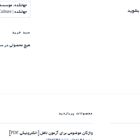
جهانکده، موسسه 
بشوید
جهانکده | Jahankadeh Institute of Science and Culture
سبد خرید
هیچ محصولی در سب
محصولات پربازدید
واژگان موضوعی برای آزمون تافل [الکترونیکی PDF]