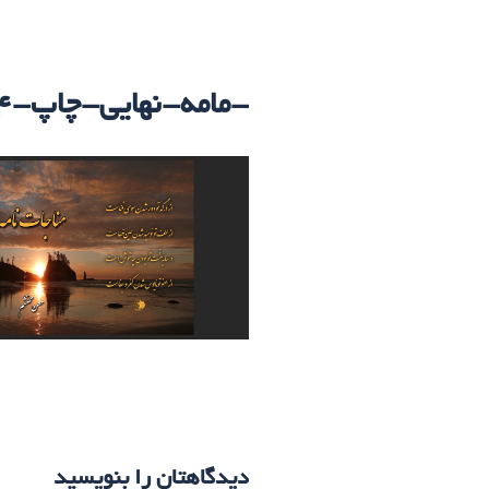
-مامه-نهایی-چاپ-4-5-99
دیدگاهتان را بنویسید