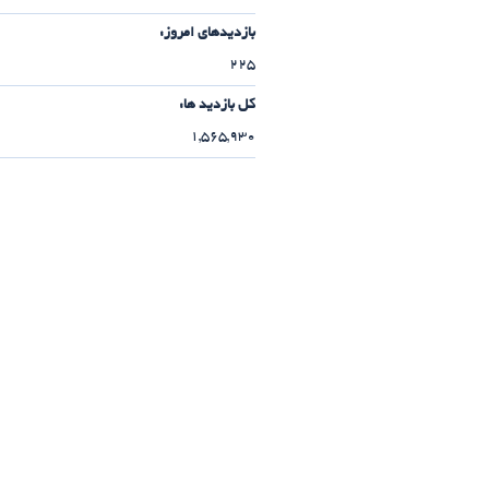
بازدیدهای امروز:
225
کل بازدید ها:
1,565,930