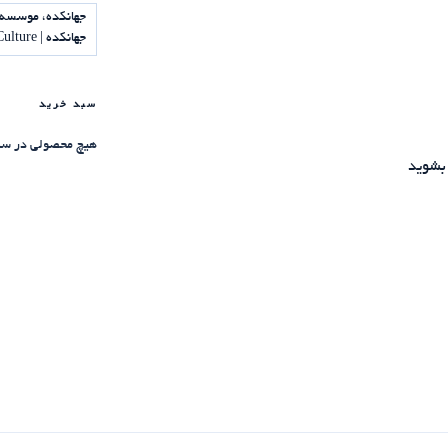
جهانکده، موسسه 
جهانکده | Jahankadeh Institute of Science and Culture
سبد خرید
هیچ محصولی در سب
بشوید