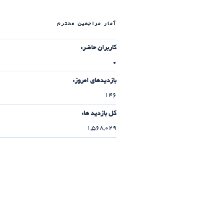
آمار مراجعین محترم
کاربران حاضر:
0
بازدیدهای امروز:
146
کل بازدید ها:
1,568,029