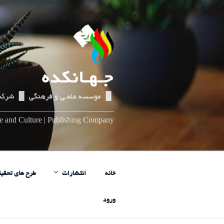
رفتن
به
محتوا
جـهـانکده
▌▐ موسسه علمـی و فرهنگی ▌▐ شرکت
_____________________________
nce and Culture | Publishing Company
خانه
انتشارات
طرح های تحقیق
ورود