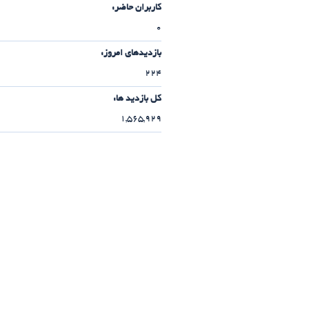
کاربران حاضر:
0
بازدیدهای امروز:
224
کل بازدید ها:
1,565,929