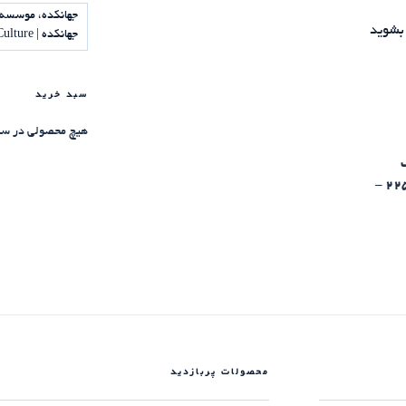
جهانکده، موسسه 
بشوید
جهانکده | Jahankadeh Institute of Science and Culture
سبد خرید
هیچ محصولی در سب
مقاله علمی برای مجلات ISI بنویسیم [225:30 –
محصولات پربازدید