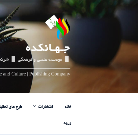
رفتن
به
محتوا
جـهـانکده
▌▐ موسسه علمـی و فرهنگی ▌▐ شرکت
_____________________________
nce and Culture | Publishing Company
خانه
انتشارات
طرح های تحقیق
ورود