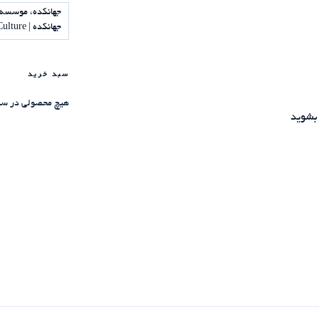
جهانکده، موسسه 
جهانکده | Jahankadeh Institute of Science and Culture
سبد خرید
هیچ محصولی در سب
بشوید