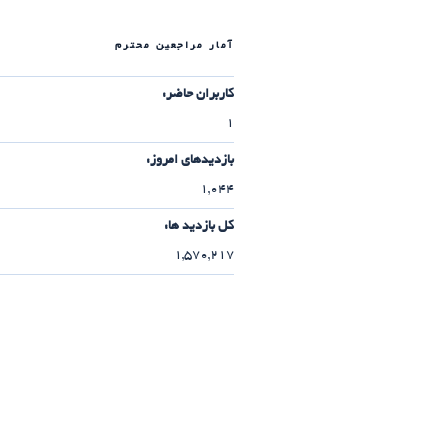
آمار مراجعین محترم
کاربران حاضر:
1
بازدیدهای امروز:
1,044
کل بازدید ها:
1,570,217