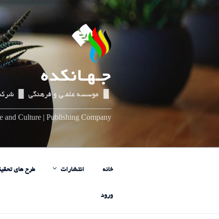
رفتن
به
محتوا
جـهـانکده
▌▐ موسسه علمـی و فرهنگی ▌▐ شرکت
_____________________________
nce and Culture | Publishing Company
خانه
انتشارات
طرح های تحقیق
ورود