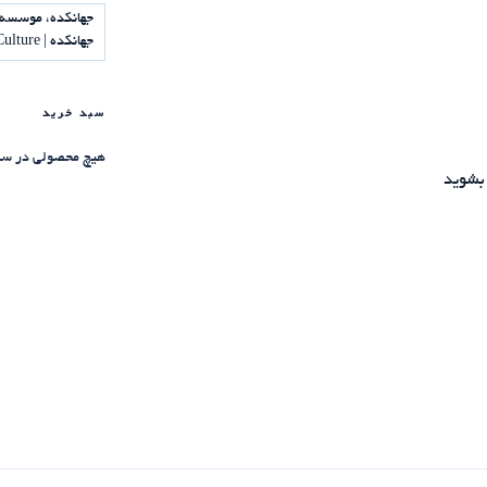
جهانکده، موسسه 
جهانکده | Jahankadeh Institute of Science and Culture
سبد خرید
هیچ محصولی در سب
بشوید