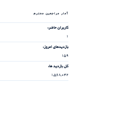
آمار مراجعین محترم
کاربران حاضر:
1
بازدیدهای امروز:
159
کل بازدید ها:
1,568,042