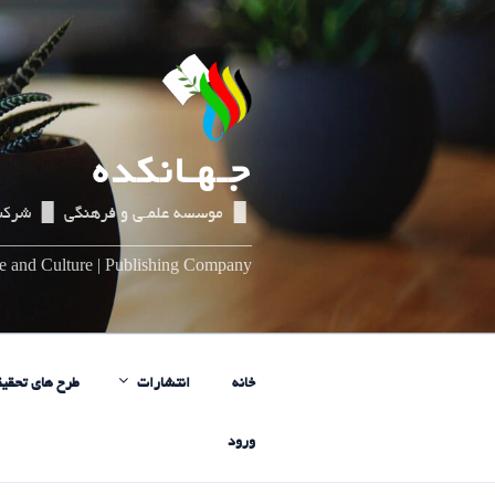
رفتن
به
محتوا
جـهـانکده
▌▐ موسسه علمـی و فرهنگی ▌▐ شرکت
_____________________________
nce and Culture | Publishing Company
خانه
انتشارات
طرح های تحقیق
ورود