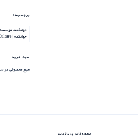
برچسب‌ها
جهانکده، موسسه 
جهانکده | Jahankadeh Institute of Science and Culture
سبد خرید
هیچ محصولی در سب
محصولات پربازدید