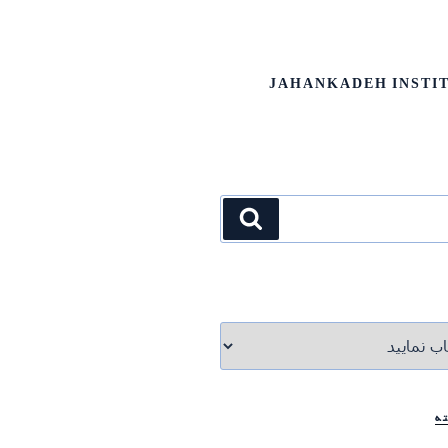
ات جهانکده | JAHANKADEH INSTITUTE OF SCIENCE AND
جستجو
ه