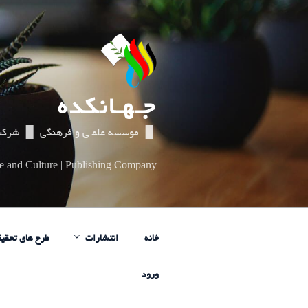
رفتن
به
محتوا
جـهـانکده
▌▐ موسسه علمـی و فرهنگی ▌▐ شرکت
_____________________________
nce and Culture | Publishing Company
خانه
انتشارات
طرح های تحقیق
ورود