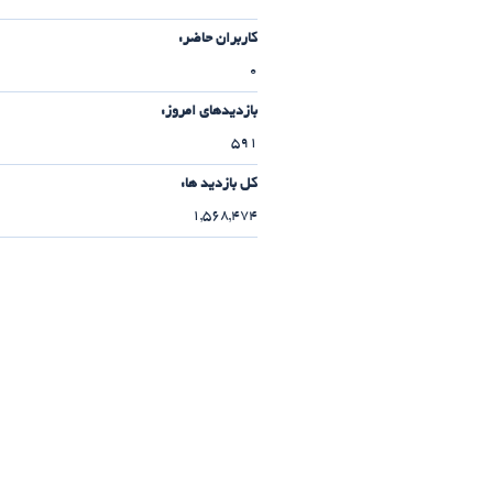
کاربران حاضر:
0
بازدیدهای امروز:
591
کل بازدید ها:
1,568,474