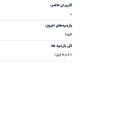
کاربران حاضر:
0
بازدیدهای امروز:
654
کل بازدید ها:
1,569,827