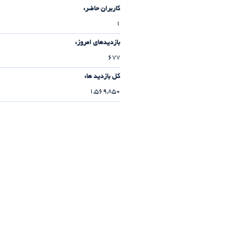
کاربران حاضر:
1
بازدیدهای امروز:
677
کل بازدید ها:
1,569,850