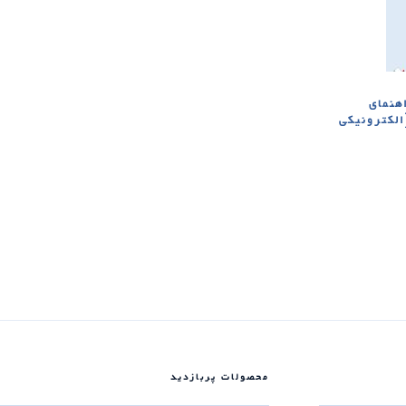
هنمای
ده از CLAUSE-ها [الکترونیکی
محصولات پربازدید