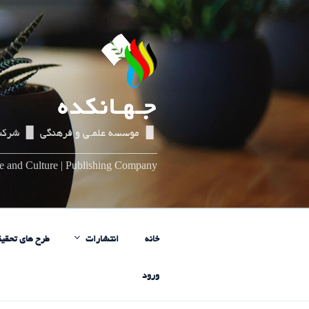
رفتن
به
محتوا
جـهـانکده
▌▐ موسسه علمـی و فرهنگی ▌▐ شرکت
_____________________________
nce and Culture | Publishing Company
خانه
انتشارات
طرح های تحقیق
ورود