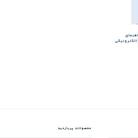
هنمای
ده از CLAUSE-ها [الکترونیکی
محصولات پربازدید