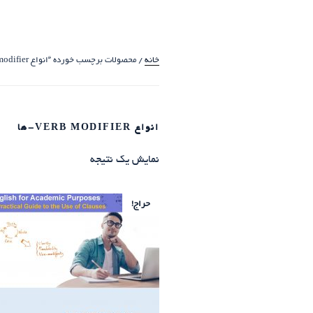
خانه
/ محصولات برچسب خورده “انواع verb modifier-ها”
انواع VERB MODIFIER-ها
نمایش یک نتیجه
حراج!