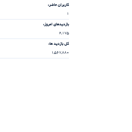
کاربران حاضر:
1
بازدیدهای امروز:
2,175
کل بازدید ها:
1,567,880