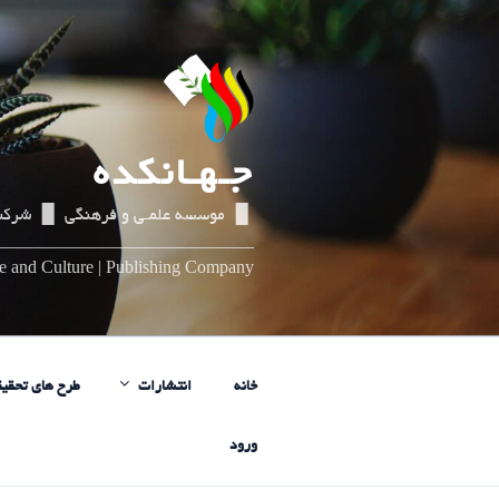
رفتن
به
محتوا
جـهـانکده
▌▐ موسسه علمـی و فرهنگی ▌▐ شرکت
_____________________________
nce and Culture | Publishing Company
خانه
انتشارات
طرح های تحقیق
ورود