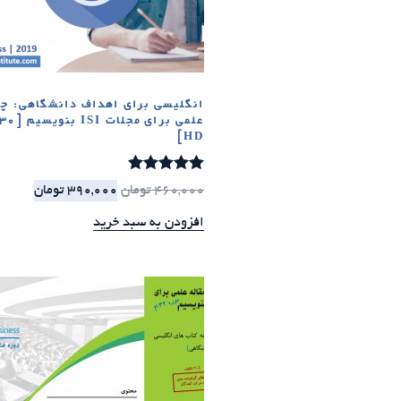
انگلیسی برای اهداف دانشگاهی: چگ
HD]
امتیاز
4.86
460,000
تومان
390,000
تومان
از 5
افزودن به سبد خرید