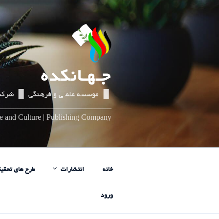
رفتن
به
محتوا
جـهـانکده
▌▐ موسسه علمـی و فرهنگی ▌▐ شرکت
_____________________________
nce and Culture | Publishing Company
خانه
انتشارات
طرح های تحقیق
ورود