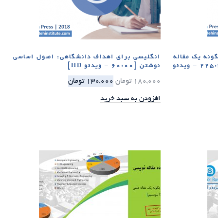
ونه یک مقاله
انگلیسی برای اهداف دانشگاهی: اصول اساسی
علمی برای مجلات ISI بنویسیم [225:30 – ویدئو
نوشتن [60:00 – ویدئو HD]
180,000
تومان
130,000
تومان
افزودن به سبد خرید