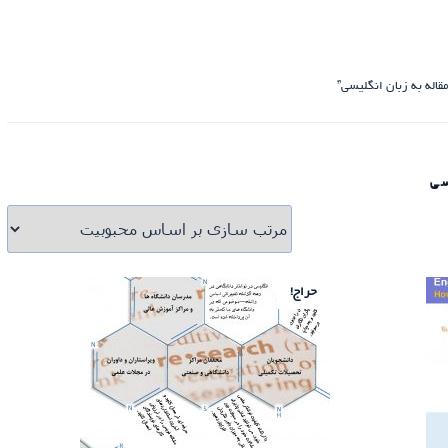
له به زبان انگلیسی”
سی
حراج!