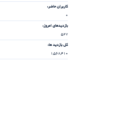
کاربران حاضر:
0
بازدیدهای امروز:
527
کل بازدید ها:
1,568,410