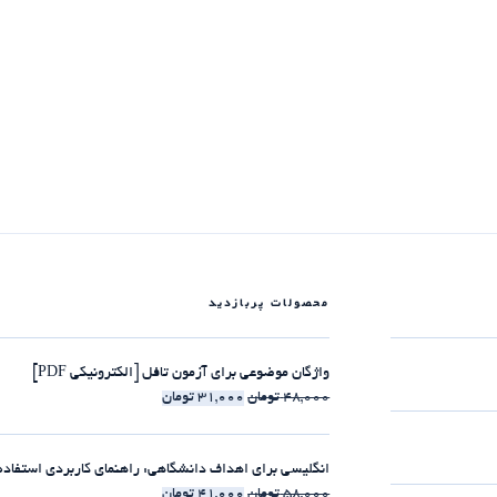
محصولات پربازدید
واژگان موضوعی برای آزمون تافل [الکترونیکی PDF]
48,000
تومان
31,000
تومان
انگلیسی برای اهداف دانشگاهی: راهنمای کاربردی استفاده از clause-ها [الکترونیکی 
58,000
تومان
41,000
تومان