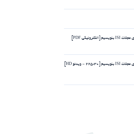
رونیکی PDF]
- ویدئو HD]