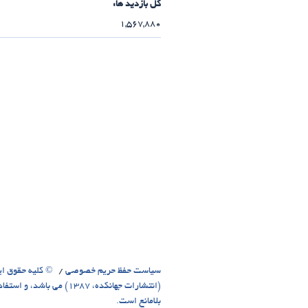
کل بازدید ها:
1,567,880
سیاست حفظ حریم خصوصی
© کلیه حقوق ای
(انتشارات جهانکده، 1387)
بلامانع است.