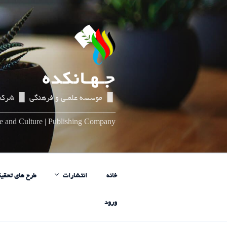
رفتن
به
محتوا
جـهـانکده
▌▐ موسسه علمـی و فرهنگی ▌▐ شرکت
_____________________________
nce and Culture | Publishing Company
خانه
انتشارات
طرح های تحقیق
ورود